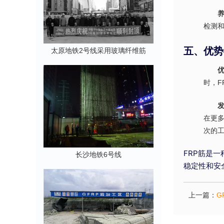
检测
五、优势
太原地铁2号线采用玻璃纤维筋
时，F
在更
次的
FRP筋是
长沙地铁6号线
稳定性和安
上一篇：
G