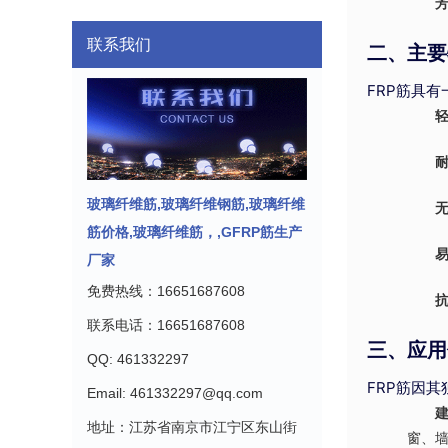
芳
联系我们
二、主要
FRP筋具
玻璃纤维筋,玻璃纤维钢筋,玻璃纤维
筋价格,玻璃纤维筋，,GFRP筋生产
厂家
免费热线：16651687608
联系电话：16651687608
三、应用
QQ: 461332297
FRP筋因
Email: 461332297@qq.com
地址：江苏省南京市江宁区东山街
窗、