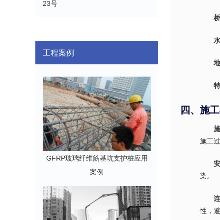
23号
工程案例
四、施工
施工
GFRP玻璃纤维筋基坑支护桩应用
案例
染。
性，