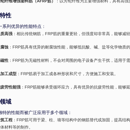
纶纤维增强塑料筋（AFRP筋）
：以芳纶纤维为主要增强材料，具有高强
特性
有一系列优异的性能特点：
轻质高强
：相比传统钢筋，FRP筋的重量更轻，但强度却非常高，能够减
耐腐蚀
：FRP筋具有优异的耐腐蚀性能，能够抵抗酸、碱、盐等化学物质
无磁性
：FRP筋为无磁性材料，不会对周围的电子设备产生干扰，适用于
易加工成型
：FRP筋易于加工成各种形状和尺寸，方便施工和安装。
抗疲劳性能强
：FRP筋能够承受循环应力，具有优异的抗疲劳性能，能够
领域
其独特的性能而被广泛应用于多个领域：
建筑工程
：FRP筋可用于梁、柱、墙等结构中的钢筋替代或加固，提高结构
墙体材料等的制作。